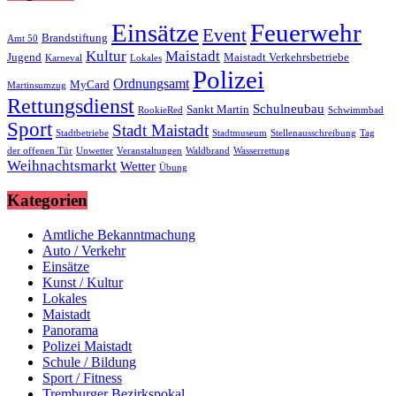
Einsätze
Feuerwehr
Event
Brandstiftung
Amt 50
Kultur
Maistadt
Jugend
Maistadt Verkehrsbetriebe
Karneval
Lokales
Polizei
Ordnungsamt
MyCard
Martinsumzug
Rettungsdienst
Schulneubau
Sankt Martin
RookieRed
Schwimmbad
Sport
Stadt Maistadt
Stadtbetriebe
Stadtmuseum
Stellenausschreibung
Tag
der offenen Tür
Unwetter
Veranstaltungen
Waldbrand
Wasserrettung
Weihnachtsmarkt
Wetter
Übung
Kategorien
Amtliche Bekanntmachung
Auto / Verkehr
Einsätze
Kunst / Kultur
Lokales
Maistadt
Panorama
Polizei Maistadt
Schule / Bildung
Sport / Fitness
Tremburger Bezirkspokal