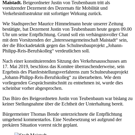
Maistadt.
Beigeordneter Justin von Teubenbaum tritt als
vorsitzender Dezernent des Dezernats für Mobilität und
Verkehrsinfrastruktur mit sofortiger Wirkung zurück.
Wie Stadtsprecher Maurice Himmelmann heute unserer Zeitung
bestätigte, bat Dezernent Justin von Teubenbaum heute gegen 09.00
Uhr um seine Entpflichtung. Grund soll ein verhängnisvoller Chat
mit dem Vorsitzenden der „Interessengemeinschaft Maistadt“ sein,
der die Blockadetaktik gegen das Schulneubauprojekt „Johann-
Philipp-Reis-Berufskolleg“ verdeutlichen soll.
Nach einer konstituierenden Sitzung des Verkehrsausschusses am
17. Mai 2019, beschloss das Komitee überraschenderweise, sein
Ergebnis des Planfeststellungsverfahrens zum Schulneubauprojekt
„Johann-Philipp-Reis-Berufskolleg“ zu überarbeiten. Wie dem
vorliegenden Gesprächsmitschnitt zu entnehmen ist, wurde dies
scheinbar vorher abgesprochen.
Das Büro des Beigeordneten Justin von Teubenbaum war bislang zu
keiner Stellungnahme über die Echtheit der Unterhaltung bereit.
Bürgermeister Thomas Bende unterzeichnete die Entpflichtung
umgehend kommentarlos. Eine Neubesetzung sei aufgrund der
prekären Situation vorerst nicht geplant.