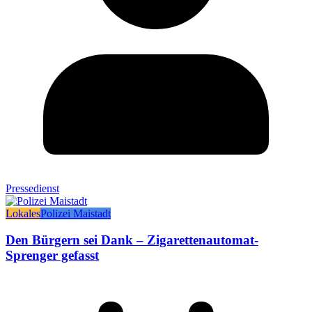
Pressedienst
Lokales
Polizei Maistadt
Den Bürgern sei Dank – Zigarettenautomat-
Sprenger gefasst