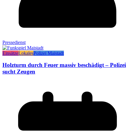
Pressedienst
Einsätze
Lokales
Polizei Maistadt
Holzturm durch Feuer massiv beschädigt – Polizei
sucht Zeugen