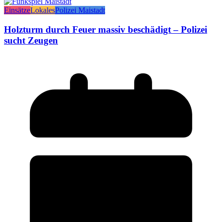
Einsätze
Lokales
Polizei Maistadt
Holzturm durch Feuer massiv beschädigt – Polizei
sucht Zeugen