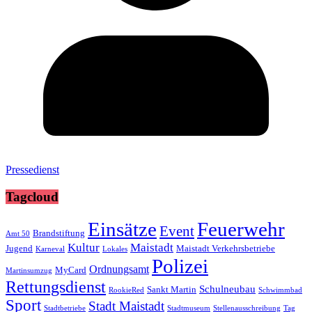
Pressedienst
Tagcloud
Einsätze
Feuerwehr
Event
Brandstiftung
Amt 50
Kultur
Maistadt
Jugend
Maistadt Verkehrsbetriebe
Karneval
Lokales
Polizei
Ordnungsamt
MyCard
Martinsumzug
Rettungsdienst
Schulneubau
Sankt Martin
RookieRed
Schwimmbad
Sport
Stadt Maistadt
Stadtbetriebe
Stadtmuseum
Stellenausschreibung
Tag