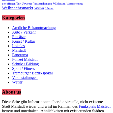
der offenen Tür
Unwetter
Veranstaltungen
Waldbrand
Wasserrettung
Weihnachtsmarkt
Wetter
Übung
Kategorien
Amtliche Bekanntmachung
Auto / Verkehr
Einsätze
Kunst / Kultur
Lokales
Maistadt
Panorama
Polizei Maistadt
Schule / Bildung
Sport / Fitness
Tremburger Bezirkspokal
Veranstaltungen
Wetter
About us
Diese Seite gibt Informationen über die virtuelle, nicht existente
Stadt Maistadt wieder und wird im Rahmen des
Funkspiels Maistadt
betreut und unterhalten. Ähnlichkeiten mit existierenden Städten