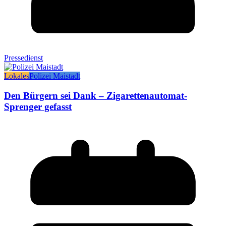
Pressedienst
Lokales
Polizei Maistadt
Den Bürgern sei Dank – Zigarettenautomat-
Sprenger gefasst