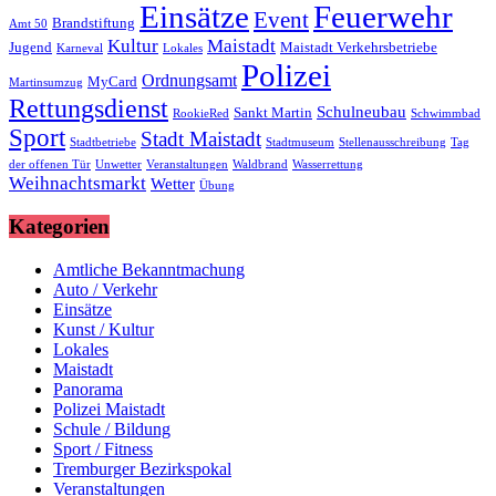
Einsätze
Feuerwehr
Event
Brandstiftung
Amt 50
Kultur
Maistadt
Jugend
Maistadt Verkehrsbetriebe
Karneval
Lokales
Polizei
Ordnungsamt
MyCard
Martinsumzug
Rettungsdienst
Schulneubau
Sankt Martin
RookieRed
Schwimmbad
Sport
Stadt Maistadt
Stadtbetriebe
Stadtmuseum
Stellenausschreibung
Tag
der offenen Tür
Unwetter
Veranstaltungen
Waldbrand
Wasserrettung
Weihnachtsmarkt
Wetter
Übung
Kategorien
Amtliche Bekanntmachung
Auto / Verkehr
Einsätze
Kunst / Kultur
Lokales
Maistadt
Panorama
Polizei Maistadt
Schule / Bildung
Sport / Fitness
Tremburger Bezirkspokal
Veranstaltungen