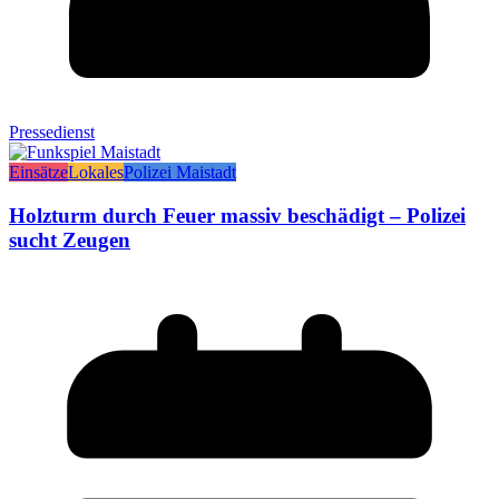
Pressedienst
Einsätze
Lokales
Polizei Maistadt
Holzturm durch Feuer massiv beschädigt – Polizei
sucht Zeugen