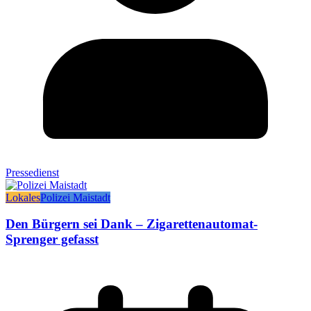
Pressedienst
Lokales
Polizei Maistadt
Den Bürgern sei Dank – Zigarettenautomat-
Sprenger gefasst